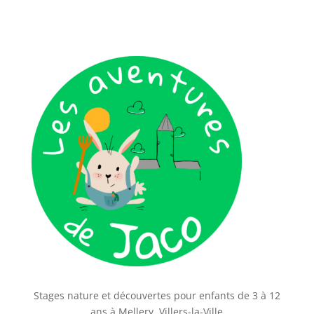
Stages nature et découvertes pour enfants de 3 à 12
ans à Mellery, Villers-la-Ville