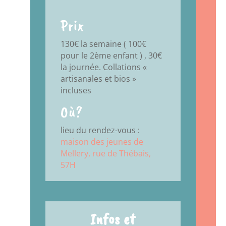
Prix
130€ la semaine ( 100€
pour le 2ème enfant ) , 30€
la journée. Collations «
artisanales et bios »
incluses
Où?
lieu du rendez-vous :
maison des jeunes de
Mellery, rue de Thébais,
57H
Infos et