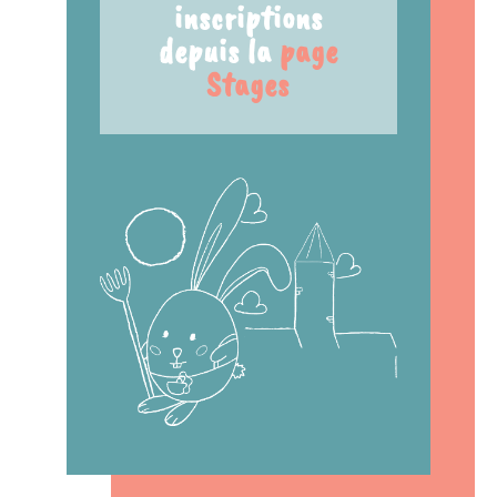
inscriptions
depuis la
page
Stages